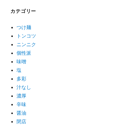
ゲ
カテゴリー
ー
シ
つけ麺
トンコツ
ョ
ニンニク
ン
個性派
味噌
塩
多彩
汁なし
濃厚
辛味
醤油
閉店