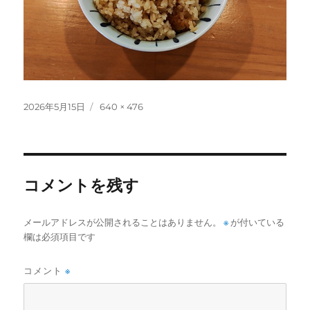
投
フ
2026年5月15日
640 × 476
稿
ル
日:
サ
イ
ズ
コメントを残す
メールアドレスが公開されることはありません。
※
が付いている
欄は必須項目です
コメント
※