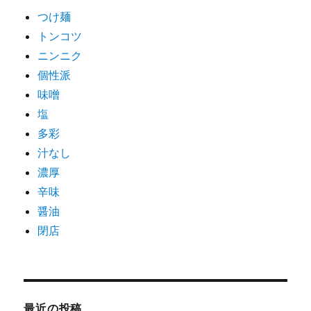
つけ麺
トンコツ
ニンニク
個性派
味噌
塩
多彩
汁なし
濃厚
辛味
醤油
閉店
最近の投稿