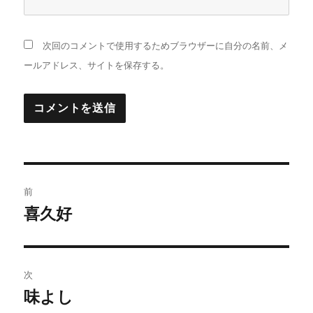
次回のコメントで使用するためブラウザーに自分の名前、メ
ールアドレス、サイトを保存する。
投
前
稿
喜久好
前
の
ナ
投
ビ
稿:
次
ゲ
味よし
次