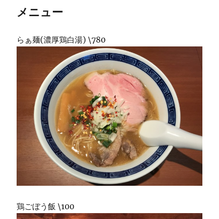
メニュー
らぁ麺(濃厚鶏白湯) \780
鶏ごぼう飯 \100