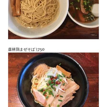
森林鶏まぜそば \750