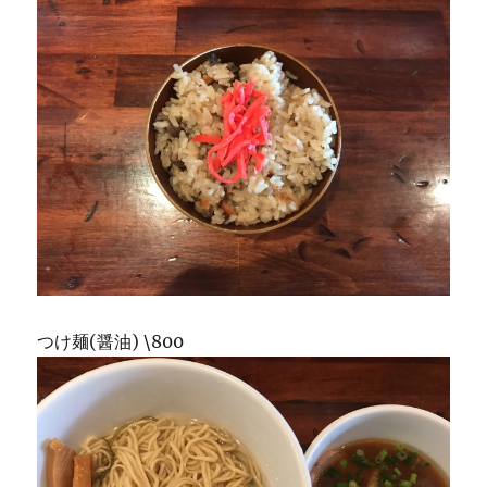
つけ麺(醤油) \800