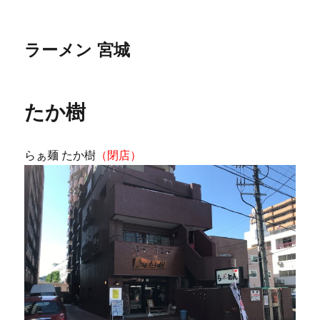
ラーメン 宮城
たか樹
らぁ麺 たか樹
（閉店）