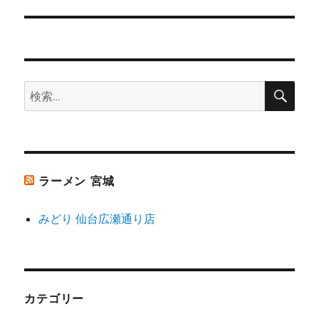
の
ー
投
シ
稿:
ョ
検
検
索
ン
索:
ラーメン 宮城
みどり 仙台広瀬通り店
カテゴリー