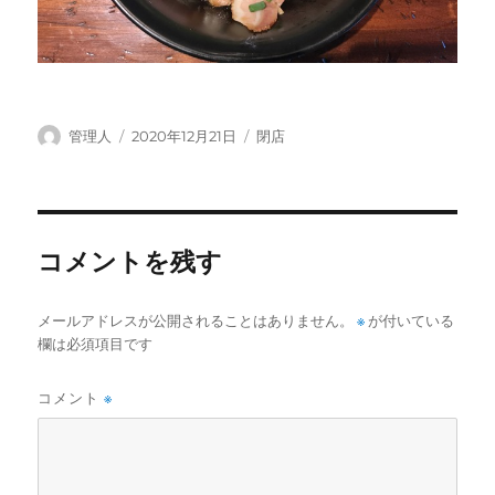
投
投
カ
管理人
2020年12月21日
閉店
稿
稿
テ
者
日:
ゴ
リ
ー
コメントを残す
メールアドレスが公開されることはありません。
※
が付いている
欄は必須項目です
コメント
※