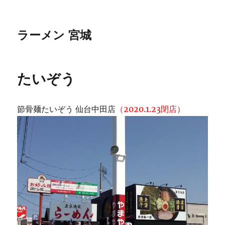
ラーメン 宮城
たいぞう
節骨麺たいぞう 仙台中田店
（2020.1.23閉店）