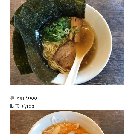
担々麺 \900
味玉 +\100