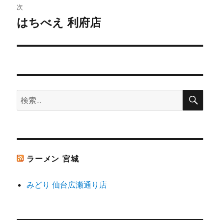
ビ
稿:
次
ゲ
はちべえ 利府店
次
の
ー
投
シ
稿:
ョ
検
検
索
ン
索:
ラーメン 宮城
みどり 仙台広瀬通り店