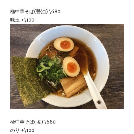
極中華そば(醤油) \680
味玉 +\100
極中華そば(塩) \680
のり +\100