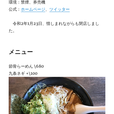
環境：禁煙、券売機
公式：
ホームページ
、
ツイッター
令和2年1月23日、惜しまれながらも閉店しまし
た。
メニュー
節骨らーめん \680
九条ネギ +\100