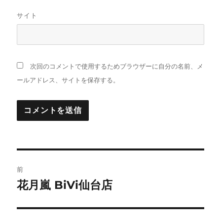
サイト
次回のコメントで使用するためブラウザーに自分の名前、メ
ールアドレス、サイトを保存する。
投
前
稿
花月嵐 BiVi仙台店
前
の
ナ
投