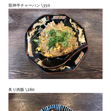
龍神半チャーハン \350
炙り肉飯 \280