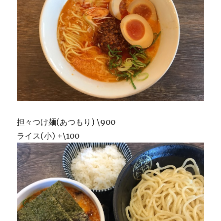
担々つけ麺(あつもり) \900
ライス(小) +\100