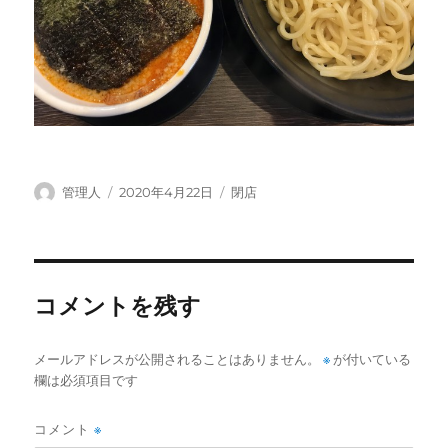
投
投
カ
管理人
2020年4月22日
閉店
稿
稿
テ
者
日:
ゴ
リ
ー
コメントを残す
メールアドレスが公開されることはありません。
※
が付いている
欄は必須項目です
コメント
※