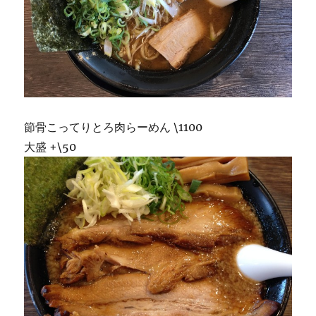
節骨こってりとろ肉らーめん \1100
大盛 +\50