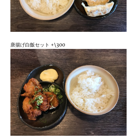
唐揚げ白飯セット +\300