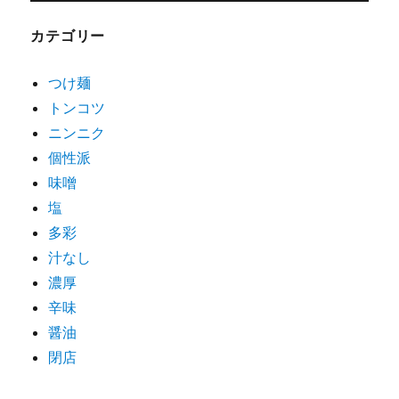
カテゴリー
つけ麺
トンコツ
ニンニク
個性派
味噌
塩
多彩
汁なし
濃厚
辛味
醤油
閉店