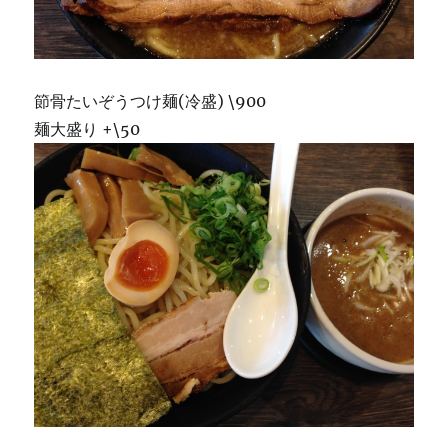
節骨たいぞうつけ麺(冷盛) \900
麺大盛り +\50