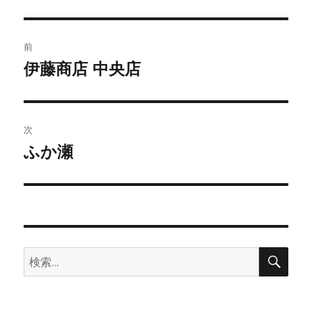
投
前
稿
伊藤商店 中央店
前
の
ナ
投
ビ
稿:
次
ゲ
ふか瀬
次
の
ー
投
シ
稿:
ョ
検
検
索
ン
索: