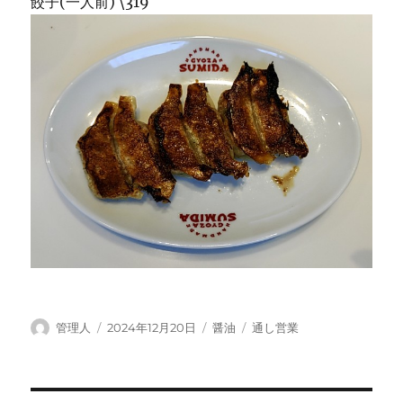
餃子(一人前) \319
投
投
カ
タ
管理人
2024年12月20日
醤油
通し営業
稿
稿
テ
グ
者
日:
ゴ
リ
ー