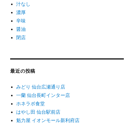
汁なし
濃厚
辛味
醤油
閉店
最近の投稿
みどり 仙台広瀬通り店
一蘭 仙台長町インター店
ホネラボ食堂
はやし田 仙台駅前店
魁力屋 イオンモール新利府店