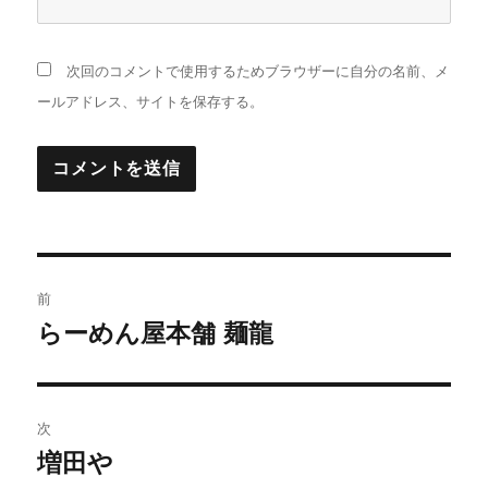
次回のコメントで使用するためブラウザーに自分の名前、メ
ールアドレス、サイトを保存する。
投
前
稿
らーめん屋本舗 麺龍
前
の
ナ
投
ビ
稿:
次
ゲ
増田や
次