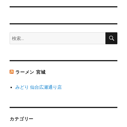
の
ー
投
シ
稿:
ョ
検
検
索
ン
索:
ラーメン 宮城
みどり 仙台広瀬通り店
カテゴリー