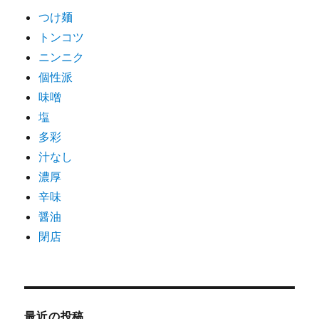
つけ麺
トンコツ
ニンニク
個性派
味噌
塩
多彩
汁なし
濃厚
辛味
醤油
閉店
最近の投稿