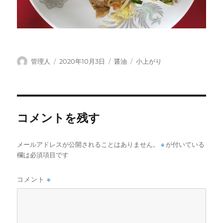
投
投
カ
タ
管理人
2020年10月3日
醤油
小上がり
稿
稿
テ
グ
者
日:
ゴ
リ
ー
コメントを残す
メールアドレスが公開されることはありません。
※
が付いている
欄は必須項目です
コメント
※