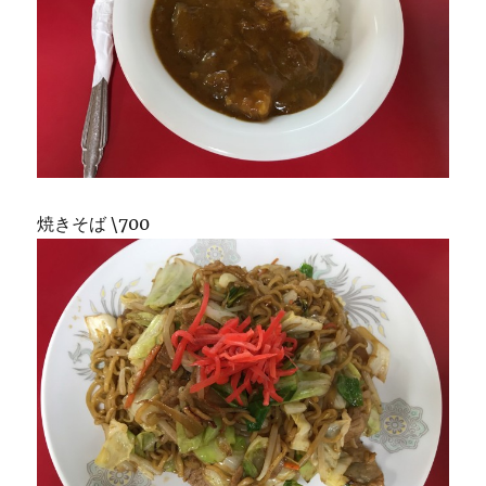
焼きそば \700