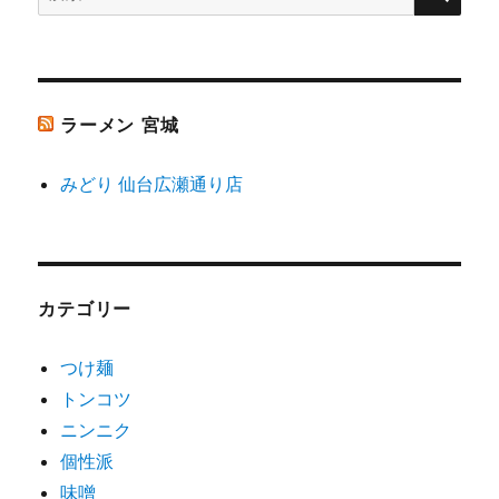
ン
索:
ラーメン 宮城
みどり 仙台広瀬通り店
カテゴリー
つけ麺
トンコツ
ニンニク
個性派
味噌