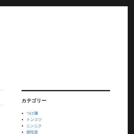
カテゴリー
つけ麺
トンコツ
ニンニク
個性派