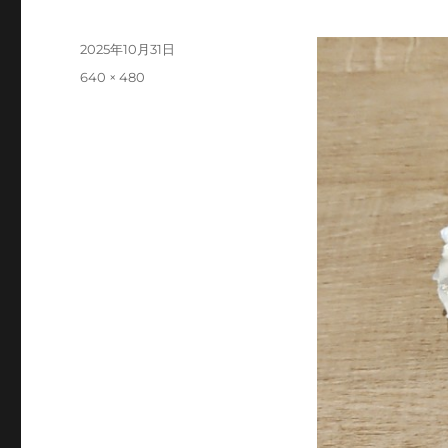
投
2025年10月31日
稿
フ
640 × 480
日:
ル
サ
イ
ズ