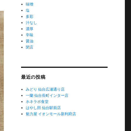
味噌
塩
多彩
汁なし
濃厚
辛味
醤油
閉店
最近の投稿
みどり 仙台広瀬通り店
一蘭 仙台長町インター店
ホネラボ食堂
はやし田 仙台駅前店
魁力屋 イオンモール新利府店