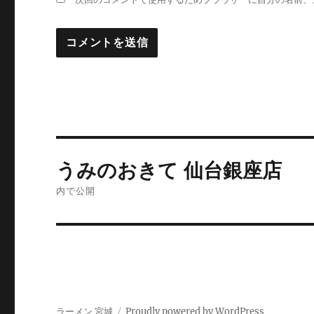
投
うみのおきて 仙台銀座店
稿
内で公開
ナ
ビ
ゲ
ー
ラーメン 宮城
Proudly powered by WordPress