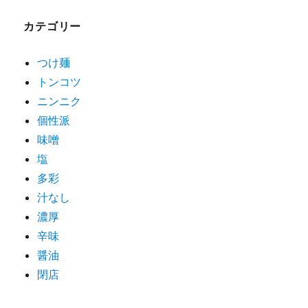
ゲ
カテゴリー
ー
シ
つけ麺
トンコツ
ョ
ニンニク
ン
個性派
味噌
塩
多彩
汁なし
濃厚
辛味
醤油
閉店