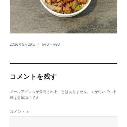
投
フ
2026年5月29日
640 × 480
稿
ル
日:
サ
イ
ズ
コメントを残す
メールアドレスが公開されることはありません。
※
が付いている
欄は必須項目です
コメント
※